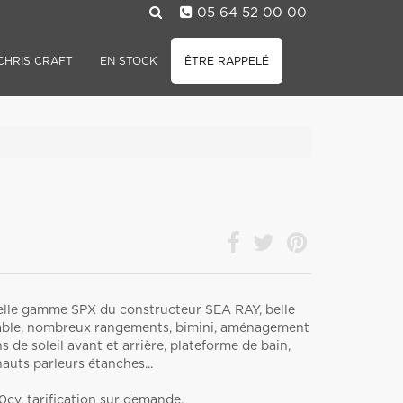
05 64 52 00 00
CHRIS CRAFT
EN STOCK
ÊTRE RAPPELÉ
elle gamme SPX du constructeur SEA RAY, belle
oyable, nombreux rangements, bimini, aménagement
 de soleil avant et arrière, plateforme de bain,
uts parleurs étanches...
cv, tarification sur demande.