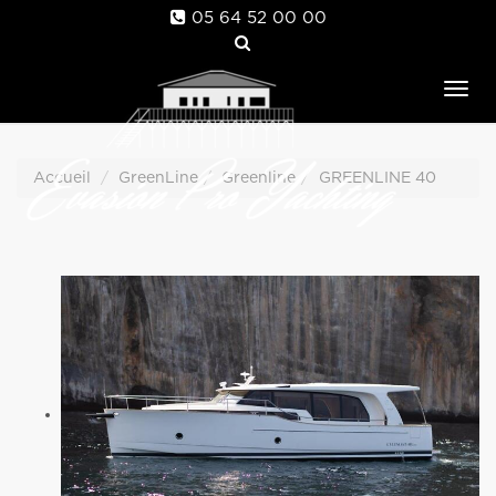
05 64 52 00 00
Tog
nav
Accueil
GreenLine
Greenline
GREENLINE 40