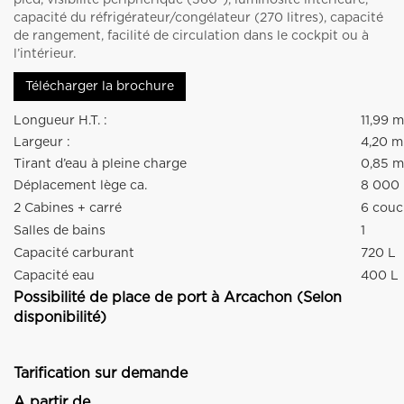
capacité du réfrigérateur/congélateur (270 litres), capacité
de rangement, facilité de circulation dans le cockpit ou à
l’intérieur.
Télécharger la brochure
Longueur H.T. :
11,99 m
Largeur :
4,20 m
Tirant d’eau à pleine charge
0,85 m
Déplacement lège ca.
8 000 
2 Cabines + carré
6 couc
Salles de bains
1
Capacité carburant
720 L
Capacité eau
400 L
Possibilité de place de port à Arcachon (Selon
disponibilité)
Tarification sur demande
A partir de