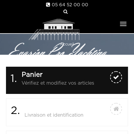
05 64 52 00 00
Tog
nav
Accueil
Panier
1.
Vérifiez et modifiez vos articles
Commander
2.
Livraison et identification