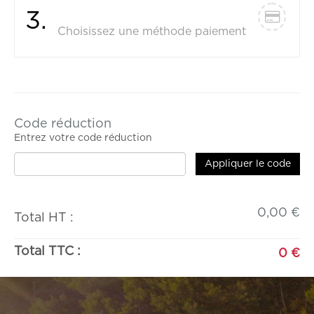
Paiement
3.
Choisissez une méthode paiement
TOTAL
TOTAL
ARTICLE
QUANTITÉ
HT
TTC
Code réduction
Entrez votre code réduction
Appliquer le code
0,00 €
Total HT :
Total TTC :
0 €