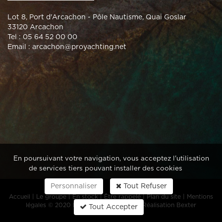
Lot 8, Port d'Arcachon - Pôle Nautisme, Quai Goslar
33120 Arcachon
Tel : 05 64 52 00 00
Email :
arcachon@proyachting.net
En poursuivant votre navigation, vous acceptez l'utilisation
de services tiers pouvant installer des cookies
Personnaliser
Tout Refuser
Accueil
|
Le groupe
|
En stock
|
Être rappelé
|
Plan du site
|
Mentions
légales
© 2020 Evasion Pro Yachting -
Réalisation Bexter
Tout Accepter