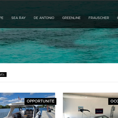
PE
SEA RAY
DE ANTONIO
GREENLINE
FRAUSCHER
its
OPPORTUNITE
OC