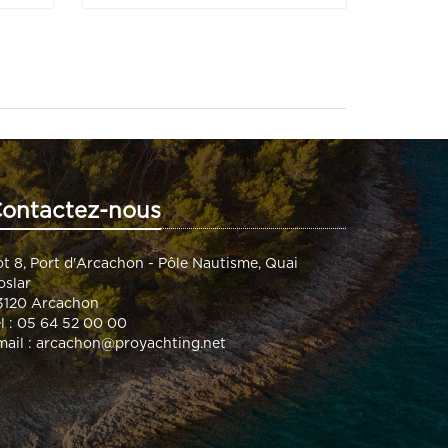
ontactez-nous
ot 8, Port d'Arcachon - Pôle Nautisme, Quai
oslar
3120 Arcachon
el : 05 64 52 00 00
mail :
arcachon@proyachting.net