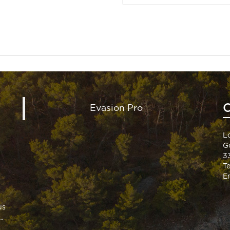
C
Evasion Pro
L
G
3
T
E
us
…