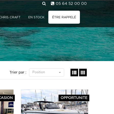
05 64 52 00 00
CHRIS CRAFT
EN STOCK
ÊTRE RAPPELÉ
Trier par :
Position
CASION
OPPORTUNITE