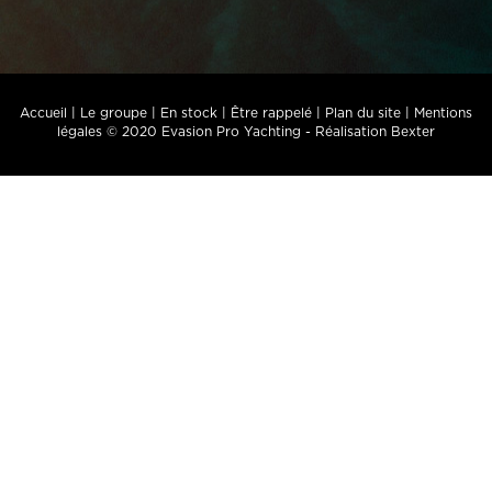
Accueil
|
Le groupe
|
En stock
|
Être rappelé
|
Plan du site
|
Mentions
légales
© 2020 Evasion Pro Yachting -
Réalisation Bexter