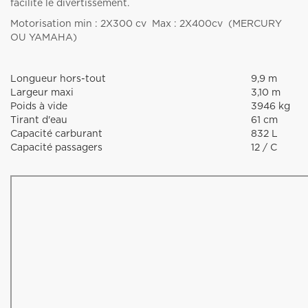
facilite le divertissement.
Motorisation min : 2X300 cv Max : 2X400cv (MERCURY
OU YAMAHA)
Longueur hors-tout
9,9 m
Largeur maxi
3,10 m
Poids à vide
3946 kg
Tirant d'eau
61 cm
Capacité carburant
832 L
Capacité passagers
12 / C