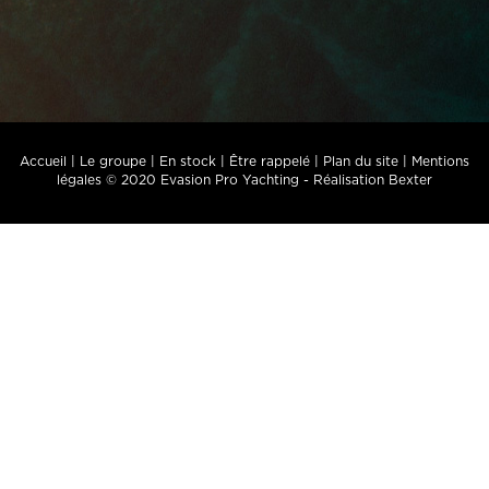
Accueil
|
Le groupe
|
En stock
|
Être rappelé
|
Plan du site
|
Mentions
légales
© 2020 Evasion Pro Yachting -
Réalisation Bexter