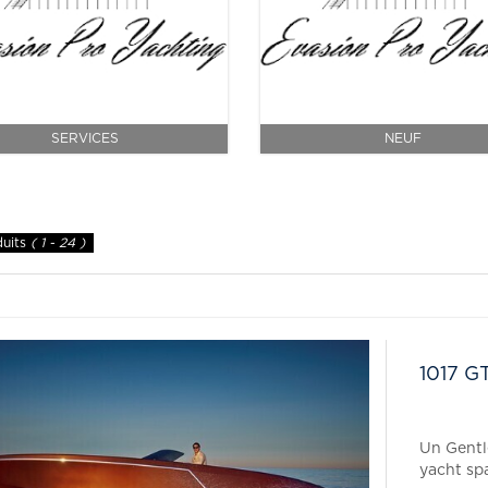
SERVICES
NEUF
duits
( 1 - 24 )
1017 G
Un Gentl
yacht spa