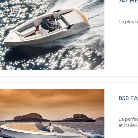
747 MI
Le plus 
858 F
La perfec
et italie