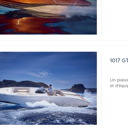
1017 G
Un plais
et d'équ