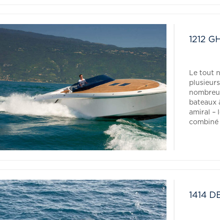
1212 
Le tout n
plusieur
nombreus
bateaux 
amiral –
combiné 
1414 