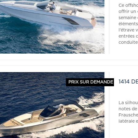
Ce offsh
offrir u
semaine 
éléments
l'étrave 
entrées d
conduite 
1414 
PRIX SUR DEMANDE
La silho
notes de
Frauscher
latérale 